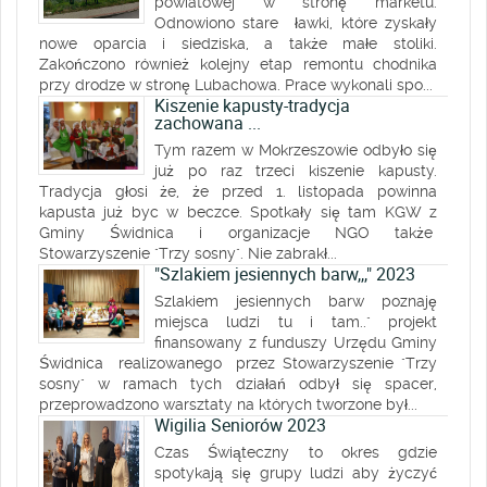
powiatowej w stronę marketu.
Odnowiono stare ławki, które zyskały
nowe oparcia i siedziska, a także małe stoliki.
Zakończono również kolejny etap remontu chodnika
przy drodze w stronę Lubachowa. Prace wykonali spo...
Kiszenie kapusty-tradycja
zachowana ...
Tym razem w Mokrzeszowie odbyło się
już po raz trzeci kiszenie kapusty.
Tradycja głosi że, że przed 1. listopada powinna
kapusta już byc w beczce. Spotkały się tam KGW z
Gminy Świdnica i organizacje NGO także
Stowarzyszenie "Trzy sosny". Nie zabrakł...
"Szlakiem jesiennych barw,,," 2023
Szlakiem jesiennych barw poznaję
miejsca ludzi tu i tam.." projekt
finansowany z funduszy Urzędu Gminy
Świdnica realizowanego przez Stowarzyszenie "Trzy
sosny" w ramach tych działań odbył się spacer,
przeprowadzono warsztaty na których tworzone był...
Wigilia Seniorów 2023
Czas Świąteczny to okres gdzie
spotykają się grupy ludzi aby życzyć