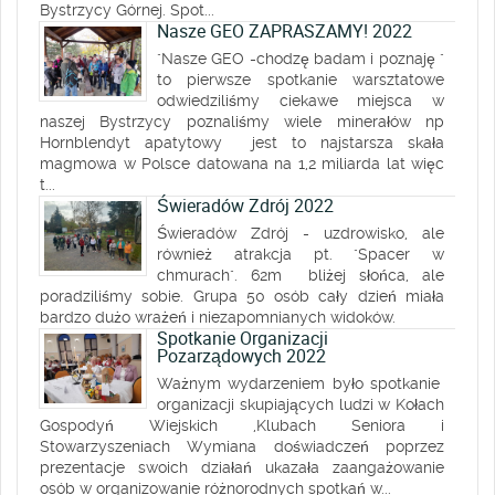
Bystrzycy Górnej. Spot...
Nasze GEO ZAPRASZAMY! 2022
"Nasze GEO -chodzę badam i poznaję "
to pierwsze spotkanie warsztatowe
odwiedziliśmy ciekawe miejsca w
naszej Bystrzycy poznaliśmy wiele minerałów np
Hornblendyt apatytowy jest to najstarsza skała
magmowa w Polsce datowana na 1,2 miliarda lat więc
t...
Świeradów Zdrój 2022
Świeradów Zdrój - uzdrowisko, ale
również atrakcja pt. "Spacer w
chmurach". 62m bliżej słońca, ale
poradziliśmy sobie. Grupa 50 osób cały dzień miała
bardzo dużo wrażeń i niezapomnianych widoków.
Spotkanie Organizacji
Pozarządowych 2022
Ważnym wydarzeniem było spotkanie
organizacji skupiających ludzi w Kołach
Gospodyń Wiejskich ,Klubach Seniora i
Stowarzyszeniach Wymiana doświadczeń poprzez
prezentacje swoich działań ukazała zaangażowanie
osób w organizowanie różnorodnych spotkań w...