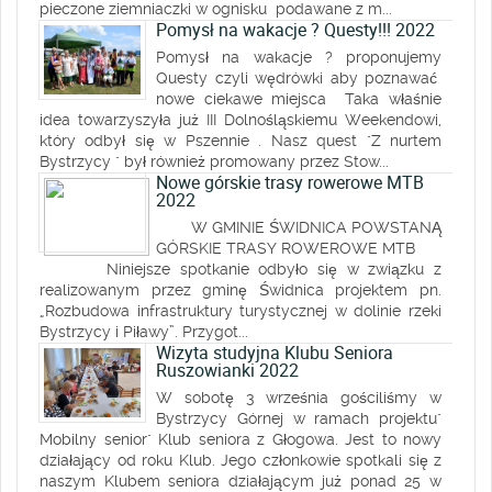
pieczone ziemniaczki w ognisku podawane z m...
Pomysł na wakacje ? Questy!!! 2022
Pomysł na wakacje ? proponujemy
Questy czyli wędrówki aby poznawać
nowe ciekawe miejsca Taka właśnie
idea towarzyszyła już III Dolnośląskiemu Weekendowi,
który odbył się w Pszennie . Nasz quest "Z nurtem
Bystrzycy " był również promowany przez Stow...
Nowe górskie trasy rowerowe MTB
2022
W GMINIE ŚWIDNICA POWSTANĄ
GÓRSKIE TRASY ROWEROWE MTB
Niniejsze spotkanie odbyło się w związku z
realizowanym przez gminę Świdnica projektem pn.
„Rozbudowa infrastruktury turystycznej w dolinie rzeki
Bystrzycy i Piławy”. Przygot...
Wizyta studyjna Klubu Seniora
Ruszowianki 2022
W sobotę 3 września gościliśmy w
Bystrzycy Górnej w ramach projektu"
Mobilny senior" Klub seniora z Głogowa. Jest to nowy
działający od roku Klub. Jego członkowie spotkali się z
naszym Klubem seniora działającym już ponad 25 w