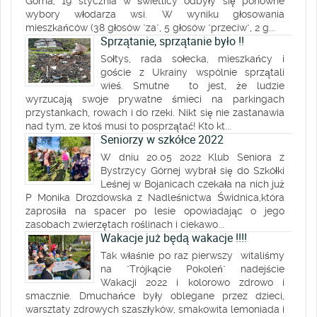
Górna, 19 stycznia w świetlicy odbyły się ponowne
wybory włodarza wsi. W wyniku głosowania
mieszkańców (38 głosów "za", 5 głosów "przeciw", 2 g...
Sprzątanie, sprzątanie było !!
Sołtys, rada sołecka, mieszkańcy i
goście z Ukrainy wspólnie sprzątali
wieś. Smutne to jest, że ludzie
wyrzucają swoje prywatne śmieci na parkingach
przystankach, rowach i do rzeki. Nikt się nie zastanawia
nad tym, ze ktoś musi to posprzątać! Kto kt...
Seniorzy w szkółce 2022
W dniu 20.05 2022 Klub Seniora z
Bystrzycy Górnej wybrał się do Szkółki
Leśnej w Bojanicach czekała na nich już
P Monika Drozdowska z Nadleśnictwa Świdnica,która
zaprosiła na spacer po lesie opowiadając o jego
zasobach zwierzętach roślinach i ciekawo...
Wakacje już będą wakacje !!!!
Tak właśnie po raz pierwszy witaliśmy
na "Trójkącie Pokoleń" nadejście
Wakacji 2022 i kolorowo zdrowo i
smacznie. Dmuchańce były oblegane przez dzieci,
warsztaty zdrowych szaszłyków, smakowita lemoniada i