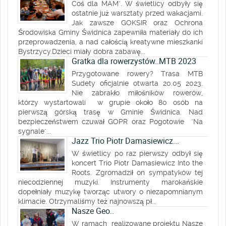
Coś dla MAM". W świetlicy odbyły się
ostatnie już warsztaty przed wakacjami.
Jak zawsze GOKSIR oraz Ochrona
Środowiska Gminy Świdnica zapewniła materiały do ich
przeprowadzenia, a nad całością kreatywne mieszkanki
Bystrzycy.Dzieci miały dobra zabawę...
Gratka dla rowerzystów..MTB 2023
Przygotowane rowery? Trasa MTB
Sudety oficjalnie otwarta 20.05 2023.
Nie zabrakło miłośników rowerów,
którzy wystartowali w grupie około 80 osób na
pierwszą górską trasę w Gminie Świdnica. Nad
bezpieczeństwem czuwał GOPR oraz Pogotowie "Na
sygnale"...
Jazz Trio Piotr Damasiewicz...
W świetlicy po raz pierwszy odbył się
koncert Trio Piotr Damasiewicz Into the
Roots. Zgromadził on sympatyków tej
niecodziennej muzyki. Instrumenty marokańskie
dopełniały muzykę tworząc utwory o niezapomnianym
klimacie. Otrzymaliśmy też najnowszą pł...
Nasze Geo..
W ramach realizowane projektu Nasze