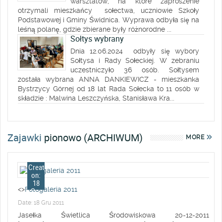
warsztatów, na które zaproszenie
otrzymali mieszkańcy sołectwa, uczniowie Szkoły
Podstawowej i Gminy Świdnica. Wyprawa odbyła się na
leśną polanę, gdzie zbierane były różnorodne ...
Sołtys wybrany
Dnia 12.06.2024 odbyły się wybory
Sołtysa i Rady Sołeckiej. W zebraniu
uczestniczyło 36 osób. Sołtysem
została wybrana ANNA DANKIEWICZ - mieszkanka
Bystrzycy Górnej od 18 lat Rada Sołecka to 11 osób w
składzie : Malwina Leszczyńska, Stanisława Kra...
Zajawki
pionowo (ARCHIWUM)
MORE
Created
on:
18
<>
Fotogaleria 2011
Gru
2011
Date: 18 Gru 2011
Jasełka Świetlica Środowiskowa 20-12-2011