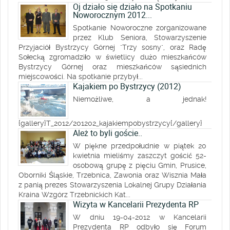
Oj działo się działo na Spotkaniu
Noworocznym 2012...
Spotkanie Noworoczne zorganizowane
przez Klub Seniora, Stowarzyszenie
Przyjaciół Bystrzycy Górnej "Trzy sosny", oraz Radę
Sołecką zgromadziło w świetlicy dużo mieszkańców
Bystrzycy Górnej oraz mieszkańców sąsiednich
miejscowości. Na spotkanie przybył...
Kajakiem po Bystrzycy (2012)
Niemożliwe, a jednak!
{gallery}T_2012/201202_kajakiempobystrzycy{/gallery}
Ależ to byli goście..
W piękne przedpołudnie w piątek 20
kwietnia mieliśmy zaszczyt gościć 52-
osobową grupę z pięciu Gmin, Prusice,
Oborniki Śląskie, Trzebnica, Zawonia oraz Wisznia Mała
z panią prezes Stowarzyszenia Lokalnej Grupy Działania
Kraina Wzgórz Trzebnickich Kat...
Wizyta w Kancelarii Prezydenta RP
W dniu 19-04-2012 w Kancelarii
Prezydenta RP odbyło się Forum