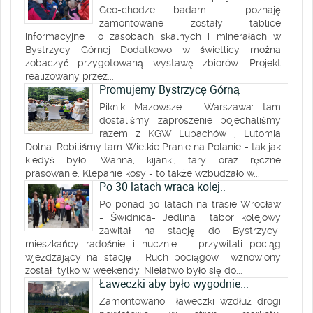
Geo-chodze badam i poznaję
zamontowane zostały tablice
informacyjne o zasobach skalnych i minerałach w
Bystrzycy Górnej Dodatkowo w świetlicy można
zobaczyć przygotowaną wystawę zbiorów .Projekt
realizowany przez...
Promujemy Bystrzycę Górną
Piknik Mazowsze - Warszawa: tam
dostaliśmy zaproszenie pojechaliśmy
razem z KGW Lubachów , Lutomia
Dolna. Robiliśmy tam Wielkie Pranie na Polanie - tak jak
kiedyś było. Wanna, kijanki, tary oraz ręczne
prasowanie. Klepanie kosy - to także wzbudzało w...
Po 30 latach wraca kolej..
Po ponad 30 latach na trasie Wrocław
- Świdnica- Jedlina tabor kolejowy
zawitał na stację do Bystrzycy
mieszkańcy radośnie i hucznie przywitali pociąg
wjeżdzający na stację . Ruch pociągów wznowiony
został tylko w weekendy. Niełatwo było się do...
Ławeczki aby było wygodnie...
Zamontowano ławeczki wzdłuż drogi