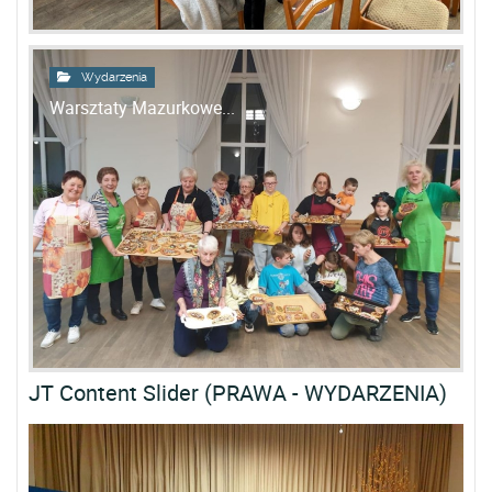
Wydarzenia
Warsztaty Mazurkowe...
S
JT Content Slider (PRAWA - WYDARZENIA)