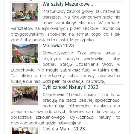
Warsztaty Mazurkowe...
"Mazurkowy zawrót głowy" tak nazwano
warsztaty. Na Wielkanocnym stole nie
może zabraknąć Mazurka. W ramach
warsztatów zainspirowanych przez GOKSiR Świdnica
przygotowaliśmy spotkanie na temat tego co i jak
zrobić aby powstało to ciasto. Międzypokol...
Majówka 2023
Stowarzyszenie "Trzy sosny" wraz z
chętnymi odbyło wędrówkę aby
poznać Stację Uzdatniania Wody w
Lubachowie. Nie mogło zabraknąć flagi w takim dniu.
Tak blisko, a nie zdajemy sobie sprawy jaka ważna
funkcje dla nas ludzi pełni taka stacja, naprawdę ...
Cykliczność Natury II 2023
Członkowie "Trzech sosen " nie tylko
pracują na rzecz lokalnej społeczności
podejmując różnorodne działania dla
dzieci młodzieży i dorosłych. Również sami korzystają z
doradztwa szkoleniowego "Cykliczności natury" to
przykład spotkań gdzie nabywają w...
Coś dla Mam.. 2023