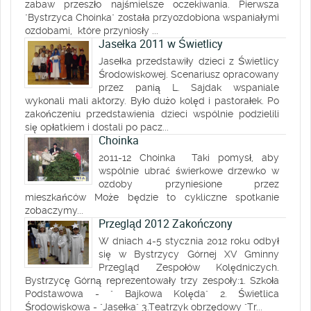
zabaw przeszło najśmielsze oczekiwania. Pierwsza
"Bystrzyca Choinka" została przyozdobiona wspaniałymi
ozdobami, które przyniosły ...
Jasełka 2011 w Świetlicy
Jasełka przedstawiły dzieci z Świetlicy
Środowiskowej. Scenariusz opracowany
przez panią L. Sajdak wspaniale
wykonali mali aktorzy. Było dużo kolęd i pastorałek. Po
zakończeniu przedstawienia dzieci wspólnie podzielili
się opłatkiem i dostali po pacz...
Choinka
2011-12 Choinka Taki pomysł, aby
wspólnie ubrać świerkowe drzewko w
ozdoby przyniesione przez
mieszkańców Może będzie to cykliczne spotkanie
zobaczymy...
Przegląd 2012 Zakończony
W dniach 4-5 stycznia 2012 roku odbył
się w Bystrzycy Górnej XV Gminny
Przegląd Zespołów Kolędniczych.
Bystrzycę Górną reprezentowały trzy zespoły:1. Szkoła
Podstawowa - " Bajkowa Kolęda" 2. Świetlica
Środowiskowa - "Jasełka" 3.Teatrzyk obrzędowy "Tr...