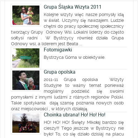
Grupa Śląska Wizyta 2011
Kolejne wizyty więc nasze pomysły idą
w świat. Uczymy się nawzajem. Ludzie
chętni do pracy społecznej społecznicy
tworzący Grupy Odnowy Wsi. Lokalni liderzy do często
sołtysi radni . W Bystrzycy również działa Grupa
Odnowy wsi, a liderem jest Beata ...
Fotomigawki
Bystrzyca Górna w obiektywie.
Grupa opolska
2011-11 Grupa opolska Wizyty
Studyjne to ważny temat ponieważ
mogliśmy podzielić się swoimi
pomysłami z innymi ludżmi z różnych regionów Polski.
Takie spotykania dają szansę poznania nowych osób
oraz miejscowości , w których działają.
Choinka ubrana! Ho! Ho! Ho!
HO! HO! HO! Święty Mikołaj bardzo się
cieszy!!! Tego jeszcze w Bystrzycy nie
było! To, co się działo dzisiaj na placu