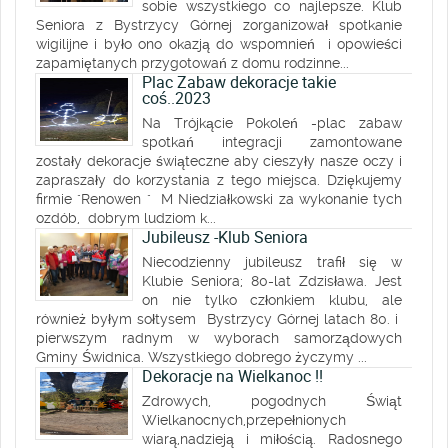
sobie wszystkiego co najlepsze. Klub
Seniora z Bystrzycy Górnej zorganizował spotkanie
wigilijne i było ono okazją do wspomnień i opowieści
zapamiętanych przygotowań z domu rodzinne...
Plac Zabaw dekoracje takie
coś..2023
Na Trójkącie Pokoleń -plac zabaw
spotkań integracji zamontowane
zostały dekoracje świąteczne aby cieszyły nasze oczy i
zapraszały do korzystania z tego miejsca. Dziękujemy
firmie "Renowen " M Niedziałkowski za wykonanie tych
ozdób, dobrym ludziom k...
Jubileusz -Klub Seniora
Niecodzienny jubileusz trafił się w
Klubie Seniora; 80-lat Zdzisława. Jest
on nie tylko członkiem klubu, ale
również byłym sołtysem Bystrzycy Górnej latach 80. i
pierwszym radnym w wyborach samorządowych
Gminy Świdnica. Wszystkiego dobrego życzymy ...
Dekoracje na Wielkanoc !!
Zdrowych, pogodnych Świąt
Wielkanocnych,przepełnionych
wiarą,nadzieją i miłością. Radosnego