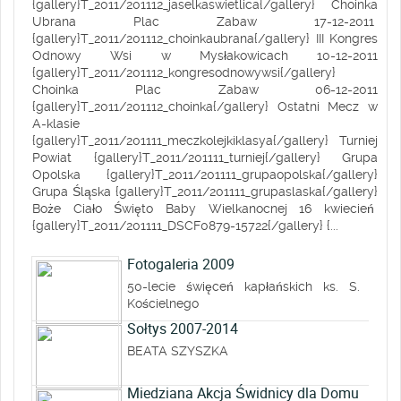
{gallery}T_2011/201112_jaselkaswietlica{/gallery} Choinka
Ubrana Plac Zabaw 17-12-2011
{gallery}T_2011/201112_choinkaubrana{/gallery} III Kongres
Odnowy Wsi w Mysłakowicach 10-12-2011
{gallery}T_2011/201112_kongresodnowywsi{/gallery}
Choinka Plac Zabaw 06-12-2011
{gallery}T_2011/201112_choinka{/gallery} Ostatni Mecz w
A-klasie
{gallery}T_2011/201111_meczkolejkiklasya{/gallery} Turniej
Powiat {gallery}T_2011/201111_turniej{/gallery} Grupa
Opolska {gallery}T_2011/201111_grupaopolska{/gallery}
Grupa Śląska {gallery}T_2011/201111_grupaslaska{/gallery}
Boże Ciało Święto Baby Wielkanocnej 16 kwiecień
{gallery}T_2011/201111_DSCF0879-15722{/gallery} {...
Fotogaleria 2009
50-lecie święceń kapłańskich ks. S.
Kościelnego
Sołtys 2007-2014
BEATA SZYSZKA
Miedziana Akcja Świdnicy dla Domu