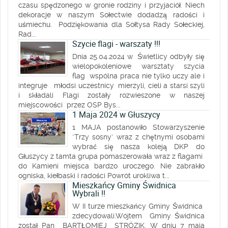
czasu spędzonego w gronie rodziny i przyjaciół. Niech
dekoracje w naszym Sołectwie dodadzą radości i
uśmiechu. Podziękowania dla Sołtysa Rady Sołeckiej,
Rad...
Szycie flagi - warszaty !!!
Dnia 25.04.2024 w Świetlicy odbyły się
wielopokoleniowe warsztaty szycia
flag wspólna praca nie tylko uczy ale i
integruje młodsi uczestnicy mierzyli, cieli a starsi szyli
i składali Flagi zostały rozwieszone w naszej
miejscowości przez OSP Bys...
1 Maja 2024 w Głuszycy
1 MAJA postanowiło Stowarzyszenie
"Trzy sosny" wraz z chętnymi osobami
wybrać się nasza koleją DKP do
Głuszycy z tamta grupa pomaszerowała wraz z flagami
do Kamieni miejsca bardzo uroczego. Nie zabrakło
ogniska, kiełbaski i radości Powrót urokliwa t...
Mieszkańcy Gminy Świdnica
Wybrali !!
W II turze mieszkańcy Gminy Świdnica
zdecydowali.Wójtem Gminy Świdnica
został Pan BARTŁOMIEJ STRÓZIK. W dniu 7 maja