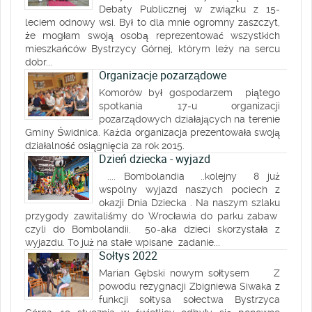
Debaty Publicznej w związku z 15-
leciem odnowy wsi. Był to dla mnie ogromny zaszczyt,
że mogłam swoją osobą reprezentować wszystkich
mieszkańców Bystrzycy Górnej, którym leży na sercu
dobr...
Organizacje pozarządowe
Komorów był gospodarzem piątego
spotkania 17-u organizacji
pozarządowych działających na terenie
Gminy Świdnica. Każda organizacja prezentowała swoją
działalność osiągnięcia za rok 2015.
Dzień dziecka - wyjazd
.... Bombolandia ..kolejny 8 już
wspólny wyjazd naszych pociech z
okazji Dnia Dziecka . Na naszym szlaku
przygody zawitaliśmy do Wrocławia do parku zabaw
czyli do Bombolandii. 50-aka dzieci skorzystała z
wyjazdu. To już na stałe wpisane zadanie...
Sołtys 2022
Marian Gębski nowym sołtysem Z
powodu rezygnacji Zbigniewa Siwaka z
funkcji sołtysa sołectwa Bystrzyca